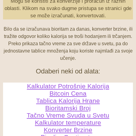
Mogu se koristiti za konverzije i proračun iz raznih
oblasti. Klikom na svako dugme pristupa se stranici gde
se može izračunati, konvertovati.
Bilo da se izračunava bioritam za danas, konverter brzine, ili
tražite odgovor koliko kalorija se troši hodanjem ili trčanjem.
Preko prikaza tačno vreme za sve države u svetu, pa do
jednostavne tablice množenja koju koriste najmlađi za svoje
učenje.
Odaberi neki od alata:
Kalkulator Potrošnje Kalorija
Bitcoin Cena
Tablica Kalorija Hrane
Bioritamski Broj
Tačno Vreme Svuda u Svetu
Kalkulator temperature
Konverter Brzine