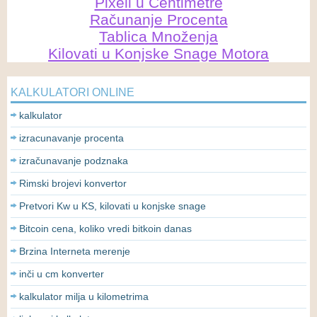
Pixeli u Centimetre
Računanje Procenta
Tablica Množenja
Kilovati u Konjske Snage Motora
KALKULATORI ONLINE
kalkulator
izracunavanje procenta
izračunavanje podznaka
Rimski brojevi konvertor
Pretvori Kw u KS, kilovati u konjske snage
Bitcoin cena, koliko vredi bitkoin danas
Brzina Interneta merenje
inči u cm konverter
kalkulator milja u kilometrima