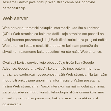
sesijama i dozvoljava pristup Web stranicama bez ponovne
personalizacije.
Web server
Web server automatski sakuplja informacije kao što su adresa
(URL) Web stranice sa koje ste došli, koje stranice ste posetili na
našoj Internet prezentaciji, koji Web čitač koristite za pregled naših
Web stranica i ostale statističke podatke koji nam pomažu da
shvatimo i razumemo kako posetioci koriste naše Web stranice.
Ovaj sajt koristi servise koje obezbeđuju treća lica (Google
Adsense, Google analytics) i koja u naše ime, putem interneta,
analiziraju saobraćaj i posećenost naših Web stranica. Na taj način
mogu biti prikupljane anonimne informacije o Vašim posetama
našim Web stranicama i Vašoj interakciji sa našim oglašavanjima.
Za te potrebe se mogu koristiti tehnologije slične onima koje smo
opisali u prethodnim pasusima, kako bi se izmerila efikasnost
oglašavanja.