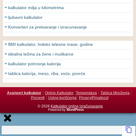
kalkulator milja u kilometrima
ljubavni kalkulator
Konverteri za pretvaranje i izracunavanje
BMI kalkulator, Indeks telesne mase, godine
idealna težina za žene i muškarce
kalkulator potrosnje kalorija
tablica kalorija, meso, riba, voće, povrće
|
|
|
|
Avansert kalkulator
Online Kalkulator
Temperatura
Tablica Množenja
|
|
Procenti
Uslovi korišćenja
Privacy/Privatnost
© 2026
Kalkulator online izračunavanje
Powered by
WordPress