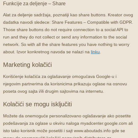
Funkcije za deljenje – Share
Alat za deljenje sadržaja, poznatiji kao share buttons. Kreator ovog
dadatka navodi sledece: Share Features – Compatible with GDPR.
Those share buttons do not require connection to a social API to
run and they do not collect or send any information to the social
network. So with all the share features you have nothing to worry
about. Izvor konkretnog navoda se nalazi na
linku
.
Marketing kolačići
Korišćenje kolačića za oglašavanje omogućava Google-u i
njegovim partnerima da korisnicima prikazuju oglase na osnovu
poseta ovog sajta i/ili drugim sajtovima na internetu.
Kolačići se mogu isključiti
Možete da onemoguće personalizovano oglašavanje ako posetite
podešavanja za oglase u okviru naloga myadcenter.google.com ali
isto tako korisnik može posetiti i sajt www.aboutads.info gde se